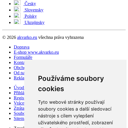
Česky
Slovensky
Polsky
Ukrajinsky
© 2026
akvarko.eu
všechna práva vyhrazena
Doprava
E-shop www.akvarko.eu
Formuláře
Kontakt
Obchodní podmínky
Od našich zákazníků
Používáme soubory
Reklamační podmínky
cookies
Úvodní strana
Přihlásit se
Registrace
Tyto webové stránky používají
Vrácení zboží a výměna
Ztráta hesla
soubory cookies a další sledovací
Soubory Cookies
nástroje s cílem vylepšení
Sitemap
uživatelského prostředí, zobrazení