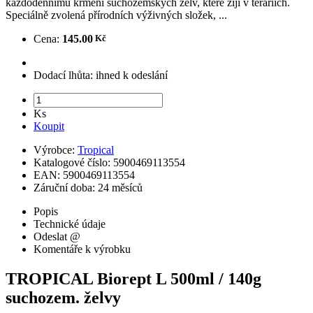
každodennímu krmení suchozemských želv, které žijí v teráriích.
Speciálně zvolená přírodních výživných složek, ...
Cena:
145.00
Dodací lhůta:
ihned k odeslání
Ks
Koupit
Výrobce:
Tropical
Katalogové číslo:
5900469113554
EAN:
5900469113554
Záruční doba:
24 měsíců
Popis
Technické údaje
Odeslat @
Komentáře k výrobku
TROPICAL Biorept L 500ml / 140g
suchozem. želvy