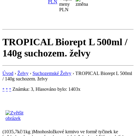
PLN
TROPICAL Biorept L 500ml /
140g suchozem. želvy
Úvod
›
Želvy
›
Suchozemské Želvy
›
TROPICAL Biorept L 500ml
/ 140g suchozem. želvy
Známka: 3, Hlasováno bylo: 1403x
*
*
*
(1035,7kč/1kg )Mnohosložkové krmivo ve formě tyčinek ke