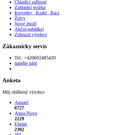
Chladící zařízení
Zahradní jezírka
Krevetky , Krabi , Raci
Želvy
Nové zboží
Akční nabídka!
Zobrazit výrobce
Zákaznicky servis
Tel.: +420602485420
napište nám
Anketa
Můj oblíbený výrobce
Aquael
6727
Aqua-Nova
2229
Eheim
2392
JBL