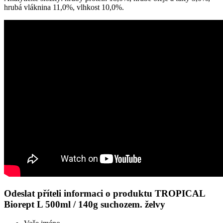
hrubá vláknina 11,0%, vlhkost 10,0%.
Odeslat příteli informaci o produktu TROPICAL
Biorept L 500ml / 140g suchozem. želvy