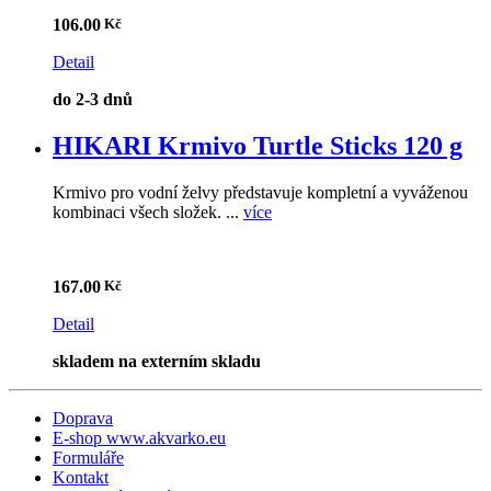
106.00
Detail
do 2-3 dnů
HIKARI Krmivo Turtle Sticks 120 g
Krmivo pro vodní želvy představuje kompletní a vyváženou
kombinaci všech složek. ...
více
167.00
Detail
skladem na externím skladu
Doprava
E-shop www.akvarko.eu
Formuláře
Kontakt