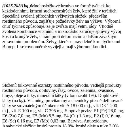
(1035,7kč/1kg )
Mnohosložkové krmivo ve formě tyčinek ke
každodennímu krmení suchozemských želv, které žijí v teráriích.
Speciálně zvolená přírodních výživných složek, především
rostlinného původu, zajišťuje požadavky želv na výživu. Výborná
chuť tyčinek způsobuje, že je zvířata mají velmi rády. Vhodně
zvolena kombinace vitamínů a mikročástic zaručuje správný vývoj
kosti a krunýře želv, chrání proti deformacím a dalším závažným
zdravotním problémům. Želvy, které se pravidelně krmí tyčinkami
Biorept L se rovnoměrně vyvíjejí a mají výbornou kondici.
Složení: bílkovinné extrakty rostlinného původu, vedlejší produkty
rostlinného původu, obiloviny, řasy, ovoce, zelenina, kvasnice,
hmyz, oleje a tuky, minerální látky (v tom zeolit 1%). Doplňkové
látky (na kg): Vitamíny, provitamíny a chemicky přesně definované
látky se srovnatelným účinkem: vit. A 18 000 m.j., vit. D3 1 200
m.j., vit. E 100 mg, vit. C 295 mg. Stopové prvky: E1 (Fe) 26,0 mg,
E6 (Zn) 7,0 mg, E5 (Mn) 5,5 mg, E4 (Cu) 1,3 mg, E2 (I) 0,16 mg,
E8 (Se) 0,16 mg, E7 (Mo) 0,03 mg. Barviva. Antioxidanty.
Analytické složky: hrubý protein 18,0%, hrubé oleje a tuky 3,0%,