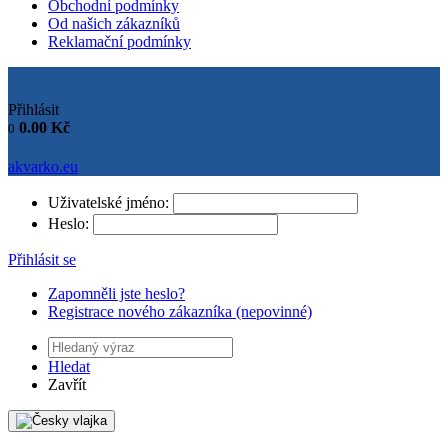
Obchodní podmínky
Od našich zákazníků
Reklamační podmínky
Přihlásit
0.00
Kč
0
akvarko.eu
Uživatelské jméno:
Heslo:
Přihlásit se
Zapomněli jste heslo?
Registrace nového zákazníka (nepovinné)
Hledat
Zavřít