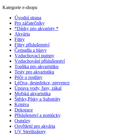
Kategorie e-shopu
Úvodní strana
Pro záčatečníky
*Dárky pro akvaristy *
Akvária
Filtry
Filtry příslušenství
Čerpadla a hlavy
Vzduchovací pumpy
Vzduchování příslušenství
Topítka pro akvaristiku
Testy pro akvaristiku
Péče o rostliny
Léčiva, desinfekce, prevence
Úprava vody, řasy, zákal
Mořská akvaristika
Štěrky,Písky a Substráty
Krmiva
Dekorace
Příslušenství a pomůcky
Osmózy
Osvětlení pro akvária
UV Sterilizátory